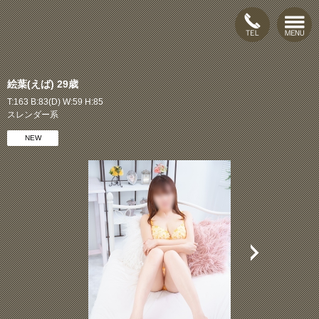
絵葉(えば) 29歳
T:163 B:83(D) W:59 H:85
スレンダー系
NEW